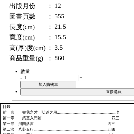
12
出版月份
：
555
圖書頁數
：
21.5
長度(cm)
：
15.5
寬度(cm)
：
3.5
高(厚)度(cm)
：
860
商品重量(g)
：
數量
-
+
目錄
前 言 盡我之才 弘道之用
..................................................................
九
第一章 築基入門篇
..............................................................................
四三
第一節 河圖洛書
..................................................................................
四三
第二節 八卦五行
..................................................................................
五四