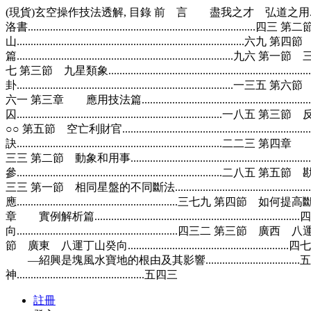
(現貨)玄空操作技法透解, 目錄 前 言 盡我之才 弘道之用..................................
洛書................................................................................
山...............................................................................
篇..............................................................................九六 第一節 三
七 第三節 九星類象................................................................
卦..............................................................................一三五 第六節
六一 第三章 應用技法篇.........................................................
囚..........................................................................一八五 第三節 
○○ 第五節 空亡利財官...........................................................
訣..........................................................................二二三 第四章
三三 第二節 動象和用事..........................................................
參..........................................................................二八五 第五節
三三 第一節 相同星盤的不同斷法...........................................
應..........................................................三七九 第四節 如何提高
章 實例解析篇..........................................................
向..........................................................四三二 第三節 廣西 八
節 廣東 八運丁山癸向......................................
—紹興是塊風水寶地的根由及其影響...............................
神..............................................五四三
註冊