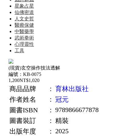
星象占星
仙佛密道
人文史哲
醫療保健
中醫藥學
武術拳術
心理靈性
工具
(現貨)玄空操作技法透解
編號：KB-0075
1,200
NT$
1,020
商品品牌
：
育林出版社
作者姓名
：
冠元
9789866677878
圖書ISBN
：
圖書裝訂
：
精裝
2025
出版年度
：