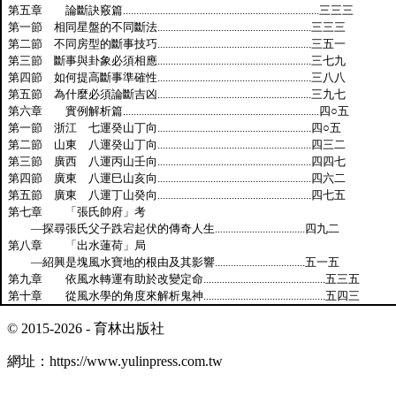
第五章 論斷訣竅篇
..........................................................................
三三三
第一節 相同星盤的不同斷法
..........................................................
三三三
第二節 不同房型的斷事技巧
..........................................................
三五一
第三節 斷事與卦象必須相應
..........................................................
三七九
第四節 如何提高斷事準確性
..........................................................
三八八
第五節 為什麼必須論斷吉凶
..........................................................
三九七
第六章 實例解析篇
..........................................................................
四○五
第一節 浙江 七運癸山丁向
..........................................................
四○五
第二節 山東 八運癸山丁向
..........................................................
四三二
第三節 廣西 八運丙山壬向
..........................................................
四四七
第四節 廣東 八運巳山亥向
..........................................................
四六二
第五節 廣東 八運丁山癸向
..........................................................
四七五
第七章 「張氏帥府」考
—探尋張氏父子跌宕起伏的傳奇人生
..................................
四九二
第八章 「出水蓮荷」局
—紹興是塊風水寶地的根由及其影響
..................................
五一五
第九章 依風水轉運有助於改變定命
..............................................
五三五
第十章 從風水學的角度來解析鬼神
..............................................
五四三
© 2015-2026 -
育林出版社
網址：
https://www.yulinpress.com.tw