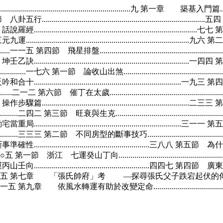
................................九 第一章 築基入門篇......................
..四三 第二節 八卦五行.......................................................................
...六九 第四節 話說羅經.....................................................................
元九運..................................................................................九六 第
..............一一五 第四節 飛星排盤..................................................
 坤壬乙訣..............................................................................一四四 
.................一七六 第一節 論收山出煞..........................................
反吟和合十..........................................................................一九三 第四節
...............二一二 第六節 催丁在太歲.............................................
 操作步驟篇..........................................................................二三三 第
................二四二 第三節 旺衰與生克............................................
 勘宅當重局..........................................................................三一一 第
...............三三三 第二節 不同房型的斷事技巧.............................
斷事準確性..........................................................三八八 第五節 為什麼
................四○五 第一節 浙江 七運癸山丁向...................................
運丙山壬向..........................................................四四七 第四節 廣東 
....................四七五 第七章 「張氏帥府」考 —探尋張氏父子跌宕起伏的傳奇人
...五一五 第九章 依風水轉運有助於改變定命..........................