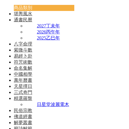
商品類別
堪輿風水
通書民曆
2027丁未年
2026丙午年
2025乙巳年
八字命理
紫微斗數
易經卜卦
符咒術數
命名集解
中國相學
萬年曆書
天星擇日
三式奇門
精選羅盤
日星堂波麗電木
民俗宗教
佛道經書
解夢叢書
籤詩解籤