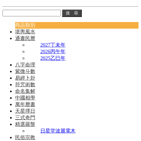
商品類別
堪輿風水
通書民曆
2027丁未年
2026丙午年
2025乙巳年
八字命理
紫微斗數
易經卜卦
符咒術數
命名集解
中國相學
萬年曆書
天星擇日
三式奇門
精選羅盤
日星堂波麗電木
民俗宗教