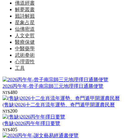
佛道經書
解夢叢書
籤詩解籤
星象占星
仙佛密道
人文史哲
醫療保健
中醫藥學
武術拳術
心理靈性
工具
2026丙午年-曾子南宗師三元地理擇日通勝便覽
480
NT$
(售缺)2026十二生肖流年運勢、奇門遁甲開運農民曆
200
NT$
(售缺)2026丙午年擇日要覽
405
NT$