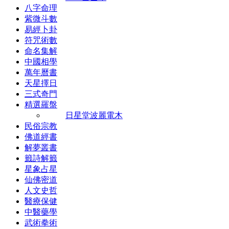
八字命理
紫微斗數
易經卜卦
符咒術數
命名集解
中國相學
萬年曆書
天星擇日
三式奇門
精選羅盤
日星堂波麗電木
民俗宗教
佛道經書
解夢叢書
籤詩解籤
星象占星
仙佛密道
人文史哲
醫療保健
中醫藥學
武術拳術