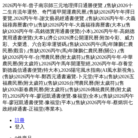
2026丙午年-曾子南宗師三元地理擇日通勝便覽 ,(售缺)2026十
二生肖流年運勢、奇門遁甲開運農民曆,(售缺)2026丙午年擇日
要覽,2026丙午年-謝文藝易經通書便覽 ,(售缺)2026丙午年-大義
福祿壽曆書(中),(售缺)2026丙午年-大義福祿壽曆書(大本),(售
缺)2026丙午年-高銘德實用通書便覽(小本),2026丙午年-高銘德
實用通書便覽(大本),(濟公)2026濟公開運民曆:附加今彩、威力
彩、大樂透、六合彩幸運號碼,(售缺)2026丙午(馬)年陳鵬仁農
民曆(觀音) ,(售缺)2026丙午(馬)年陳鵬仁農民曆(關公) ,(售
缺)2026丙午年-台灣農民曆(附太歲符),(售缺)2026丙午年-中華
農民曆(附太歲符),2026丙午馬年開運聖經,2026丙午年-存養堂
劉德義信通書便覽(特大本),2026陽宅風水指南(AI風水新視角),
(售缺)2026丙午年-鄭西元通書遍覽-卜元堂(平本),(售缺)2026五
福農民曆(附太歲符),(售缺)2026台灣農民曆(附太歲符),(售
缺)2026新春農民曆(附太歲符),(售缺)2026傳統農民曆(附太歲
符),2026丙午年-廖冠凱通書便覽-豫福堂(全本),(售缺)2026丙午
年-廖冠凱通書便覽-豫福堂(平本),(售缺)2026丙午年-蔡炳圳七
政經緯通書-正福堂(專業本),
註冊
登入