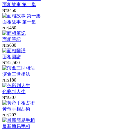
面相故事 第二集
450
NT$
面相故事 第一集
450
NT$
面相筆記
630
NT$
面相圖譜
2,500
NT$
演禽三世相法
180
NT$
色彩判人生
207
NT$
黃帝手相占術
207
NT$
最新簡易手相