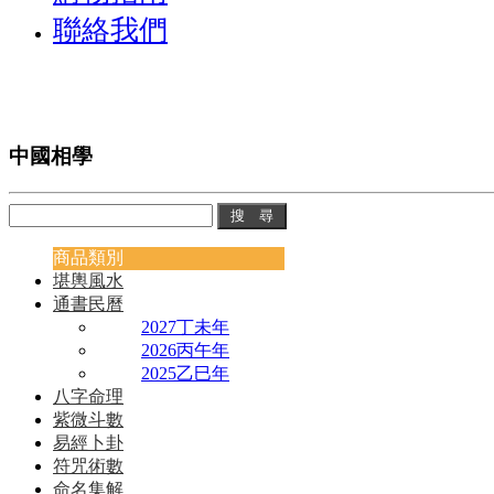
聯絡我們
中國相學
商品類別
堪輿風水
通書民曆
2027丁未年
2026丙午年
2025乙巳年
八字命理
紫微斗數
易經卜卦
符咒術數
命名集解