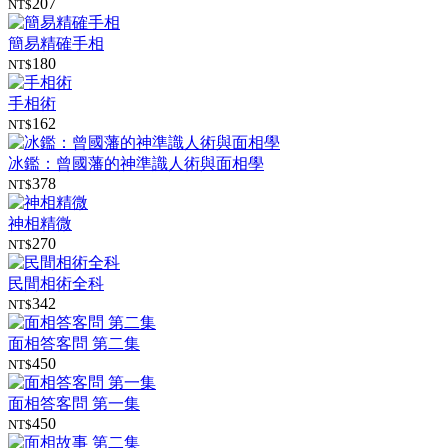
207
NT$
簡易精確手相
180
NT$
手相術
162
NT$
冰鑑：曾國藩的神準識人術與面相學
378
NT$
神相精微
270
NT$
民間相術全科
342
NT$
面相答客問 第二集
450
NT$
面相答客問 第一集
450
NT$