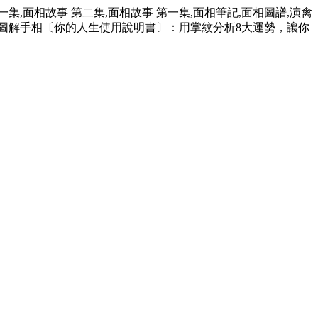
集,面相故事 第二集,面相故事 第一集,面相筆記,面相圖譜,演禽
多的圖解手相〔你的人生使用說明書〕：用掌紋分析8大運勢，讓你