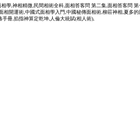
學,神相精微,民間相術全科,面相答客問 第二集,面相答客問 第一
術,面相開運術,中國式面相學入門,中國秘傳面相術,柳莊神相,夏
冊,掐指神算定乾坤,人倫大統賦(相人術),