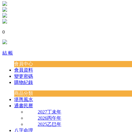
0
結 帳
會員中心
會員資料
變更密碼
購物紀錄
商品分類
堪輿風水
通書民曆
2027丁未年
2026丙午年
2025乙巳年
八字命理