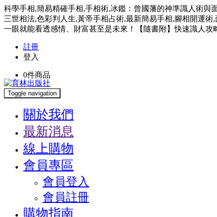
科學手相,簡易精確手相,手相術,冰鑑：曾國藩的神準識人術與面相
三世相法,色彩判人生,黃帝手相占術,最新簡易手相,腳相開運
一眼就能看透感情、財富甚至是未來！【隨書附】快速識人攻略手
註冊
登入
0
件商品
Toggle navigation
關於我們
最新消息
線上購物
會員專區
會員登入
會員註冊
購物指南