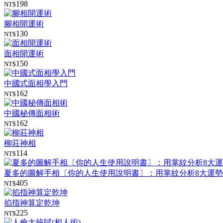
198
NT$
腳相開運術
130
NT$
面相開運術
150
NT$
中國式面相學入門
162
NT$
中國秘傳面相術
162
NT$
柳莊神相
114
NT$
夏多的圖解手相〔你的人生使用說明書〕：用掌紋分析8大運
405
NT$
掐指神算定乾坤
225
NT$