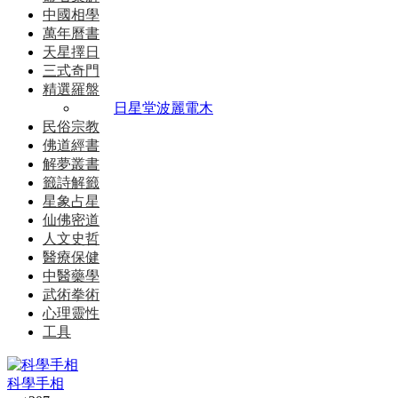
中國相學
萬年曆書
天星擇日
三式奇門
精選羅盤
日星堂波麗電木
民俗宗教
佛道經書
解夢叢書
籤詩解籤
星象占星
仙佛密道
人文史哲
醫療保健
中醫藥學
武術拳術
心理靈性
工具
科學手相