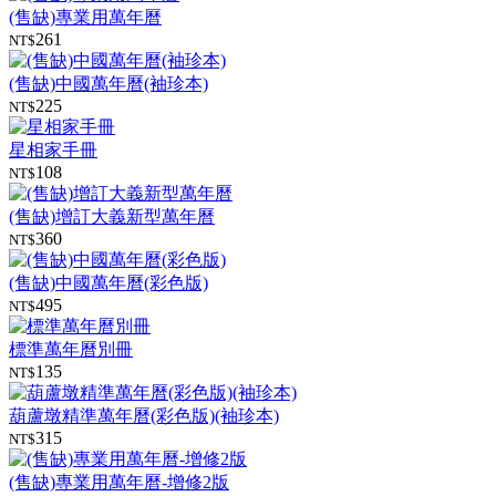
(售缺)專業用萬年曆
261
NT$
(售缺)中國萬年曆(袖珍本)
225
NT$
星相家手冊
108
NT$
(售缺)增訂大義新型萬年曆
360
NT$
(售缺)中國萬年曆(彩色版)
495
NT$
標準萬年曆別冊
135
NT$
葫蘆墩精準萬年曆(彩色版)(袖珍本)
315
NT$
(售缺)專業用萬年曆-增修2版