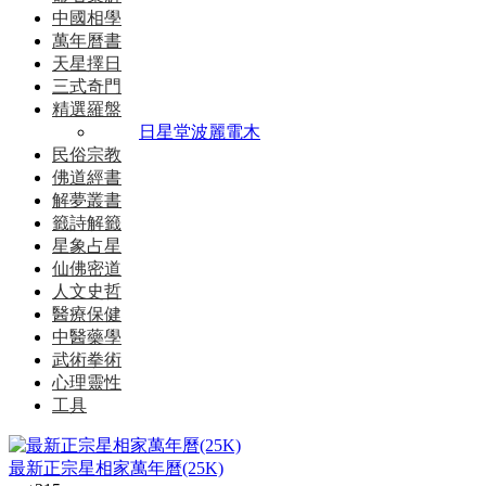
中國相學
萬年曆書
天星擇日
三式奇門
精選羅盤
日星堂波麗電木
民俗宗教
佛道經書
解夢叢書
籤詩解籤
星象占星
仙佛密道
人文史哲
醫療保健
中醫藥學
武術拳術
心理靈性
工具
最新正宗星相家萬年曆(25K)