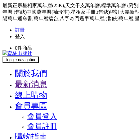
最新正宗星相家萬年曆(25K),天文干支萬年曆,標準萬年曆 (附別
年曆,(售缺)中國萬年曆(袖珍本),星相家手冊,(售缺)增訂大義新
陽萬年運命書,萬年曆擂台,八字奇門遁甲萬年曆,(售缺)萬年曆,星
註冊
登入
0
件商品
Toggle navigation
關於我們
最新消息
線上購物
會員專區
會員登入
會員註冊
購物指南