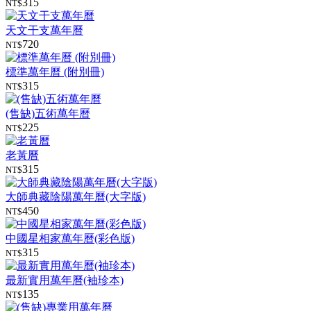
315
NT$
天文干支萬年曆
720
NT$
標準萬年曆 (附別冊)
315
NT$
(售缺)五術萬年曆
225
NT$
老黃曆
315
NT$
大師典藏陰陽萬年曆(大字版)
450
NT$
中國星相家萬年曆(彩色版)
315
NT$
最新實用萬年曆(袖珍本)
135
NT$