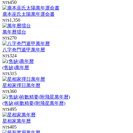
450
NT$
廣本巫氏太陽萬年運命書
1,350
NT$
萬年曆擂台
270
NT$
八字奇門遁甲萬年曆
324
NT$
(售缺)萬年曆
315
NT$
星相家擇日萬年曆
360
NT$
(售缺)術數精要(附飛星萬年曆)
495
NT$
星相家萬年曆
405
NT$