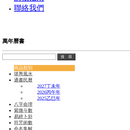
聯絡我們
萬年曆書
商品類別
堪輿風水
通書民曆
2027丁未年
2026丙午年
2025乙巳年
八字命理
紫微斗數
易經卜卦
符咒術數
命名集解