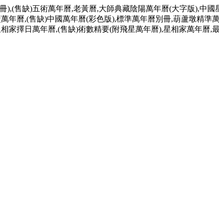
冊),(售缺)五術萬年曆,老黃曆,大師典藏陰陽萬年曆(大字版),中國
型萬年曆,(售缺)中國萬年曆(彩色版),標準萬年曆別冊,葫蘆墩精準萬
相家擇日萬年曆,(售缺)術數精要(附飛星萬年曆),星相家萬年曆,