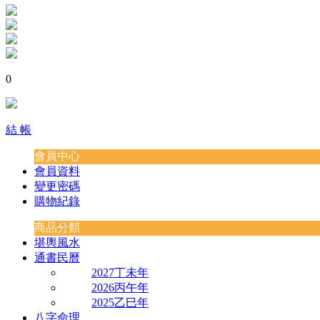
0
結 帳
會員中心
會員資料
變更密碼
購物紀錄
商品分類
堪輿風水
通書民曆
2027丁未年
2026丙午年
2025乙巳年
八字命理