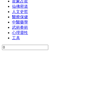
星象占星
仙佛密道
人文史哲
醫療保健
中醫藥學
武術拳術
心理靈性
工具