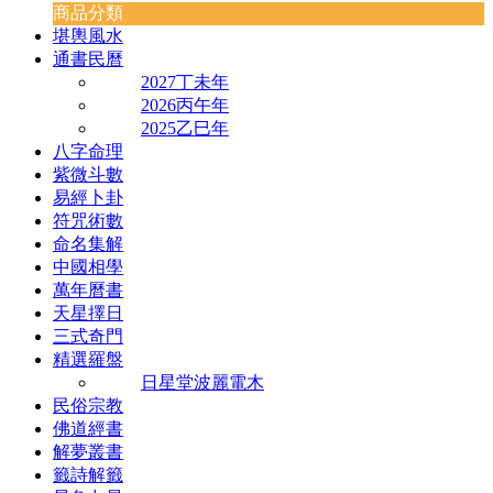
商品分類
堪輿風水
通書民曆
2027丁未年
2026丙午年
2025乙巳年
八字命理
紫微斗數
易經卜卦
符咒術數
命名集解
中國相學
萬年曆書
天星擇日
三式奇門
精選羅盤
日星堂波麗電木
民俗宗教
佛道經書
解夢叢書
籤詩解籤