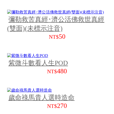
彌勒救苦真經･濟公活佛救世真經
(雙面)(未標示注音)
50
NT$
紫微斗數看人生POD
480
NT$
歲命祿馬貴人選時造命
270
NT$