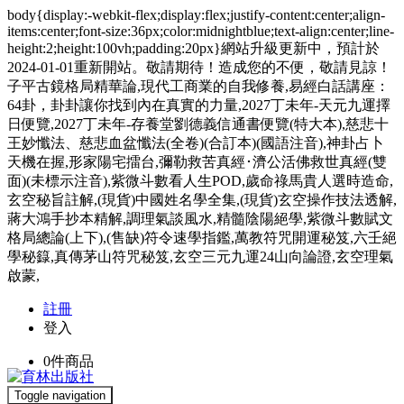
body{display:-webkit-flex;display:flex;justify-content:center;align-
items:center;font-size:36px;color:midnightblue;text-align:center;line-
height:2;height:100vh;padding:20px}網站升級更新中，預計於
2024-01-01重新開站。敬請期待！造成您的不便，敬請見諒！
子平古鏡格局精華論,現代工商業的自我修養,易經白話講座：
64卦，卦卦讓你找到內在真實的力量,2027丁未年-天元九運擇
日便覽,2027丁未年-存養堂劉德義信通書便覽(特大本),慈悲十
王妙懺法、慈悲血盆懺法(全卷)(合訂本)(國語注音),神卦占卜
天機在握,形家陽宅擂台,彌勒救苦真經･濟公活佛救世真經(雙
面)(未標示注音),紫微斗數看人生POD,歲命祿馬貴人選時造命,
玄空秘旨註解,(現貨)中國姓名學全集,(現貨)玄空操作技法透解,
蔣大鴻手抄本精解,調理氣談風水,精髓陰陽絕學,紫微斗數賦文
格局總論(上下),(售缺)符令速學指鑑,萬教符咒開運秘笈,六壬絕
學秘籙,真傳茅山符咒秘笈,玄空三元九運24山向論證,玄空理氣
啟蒙,
註冊
登入
0
件商品
Toggle navigation