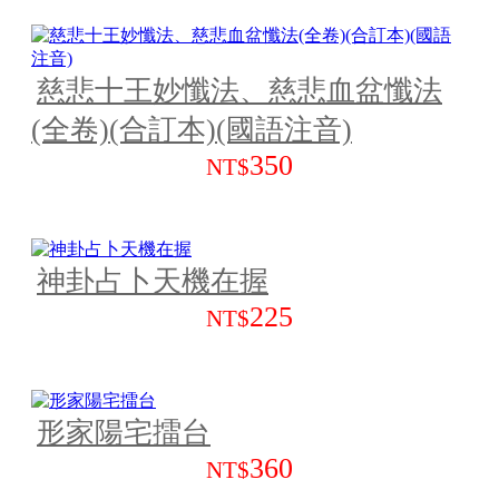
慈悲十王妙懺法、慈悲血盆懺法
(全卷)(合訂本)(國語注音)
350
NT$
神卦占卜天機在握
225
NT$
形家陽宅擂台
360
NT$